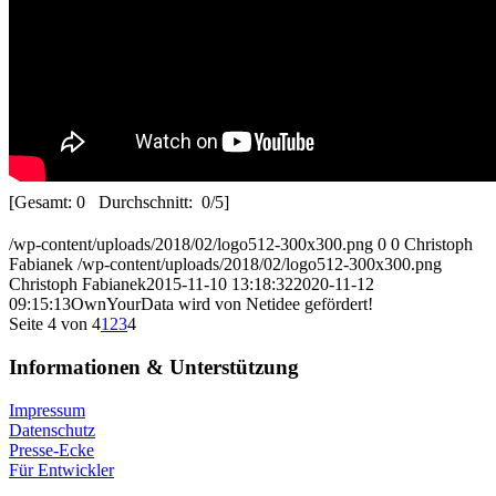
[Gesamt:
0
Durchschnitt:
0
/5]
/wp-content/uploads/2018/02/logo512-300x300.png
0
0
Christoph
Fabianek
/wp-content/uploads/2018/02/logo512-300x300.png
Christoph Fabianek
2015-11-10 13:18:32
2020-11-12
09:15:13
OwnYourData wird von Netidee gefördert!
Seite 4 von 4
1
2
3
4
Informationen & Unterstützung
Impressum
Datenschutz
Presse-Ecke
Für Entwickler