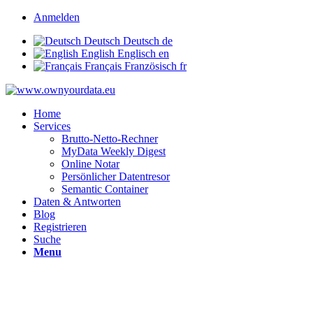
Anmelden
Deutsch
Deutsch
de
English
Englisch
en
Français
Französisch
fr
Home
Services
Brutto-Netto-Rechner
MyData Weekly Digest
Online Notar
Persönlicher Datentresor
Semantic Container
Daten & Antworten
Blog
Registrieren
Suche
Menu