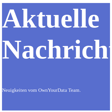
Aktuelle
Nachrich
Neuigkeiten vom OwnYourData Team.